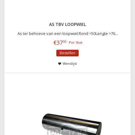
AS TBV LOOPWIEL
As ter behoeve van een loopwiel.Rond =50Lengte =76...
€
37
00
Per Stuk
Bestellen
Wenslijst