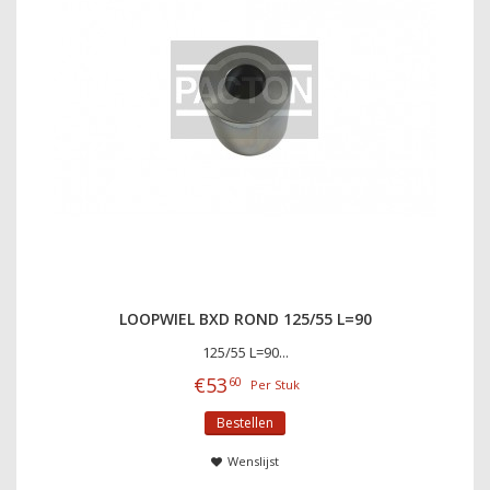
LOOPWIEL BXD ROND 125/55 L=90
125/55 L=90...
€
53
60
Per Stuk
Bestellen
Wenslijst