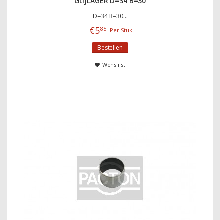
GLIJLAGER D=34 B=30
D=34 B=30...
€
5
85
Per Stuk
Bestellen
Wenslijst