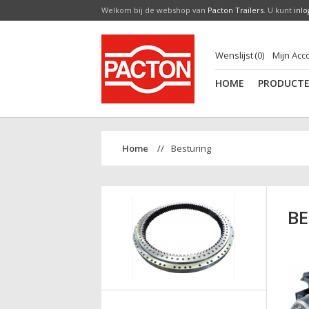
Welkom bij de webshop van
Pacton Trailers
. U kunt
inl
Wenslijst
0
Mijn Acc
HOME
PRODUCT
Besturing
B