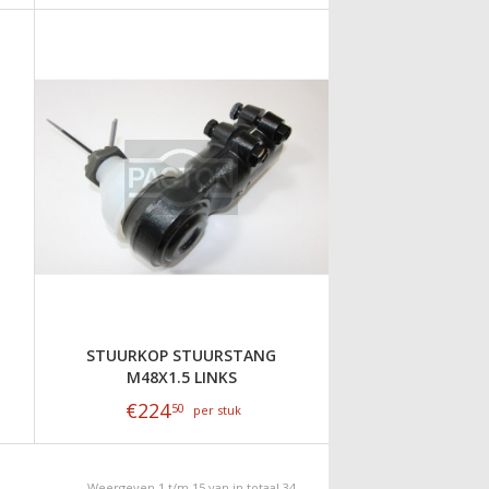
STUURKOP STUURSTANG
M48X1.5 LINKS
€
224
50
per stuk
Weergeven 1 t/m 15 van in totaal 34