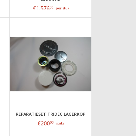
€
1.576
00
per stuk
REPARATIESET TRIDEC LAGERKOP
€
200
00
stuks