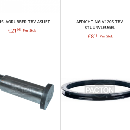
SLAGRUBBER TBV ASLIFT
AFDICHTING V120S TBV
STUURVLEUGEL
€
21
95
Per Stuk
€
8
19
Per Stuk