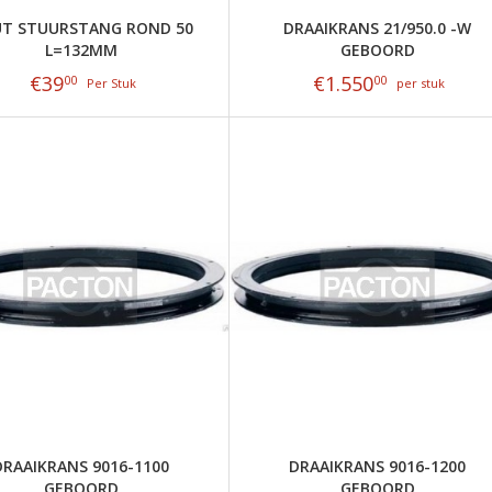
T STUURSTANG ROND 50
DRAAIKRANS 21/950.0 -W
L=132MM
GEBOORD
€
39
€
1.550
00
00
Per Stuk
per stuk
DRAAIKRANS 9016-1100
DRAAIKRANS 9016-1200
GEBOORD
GEBOORD