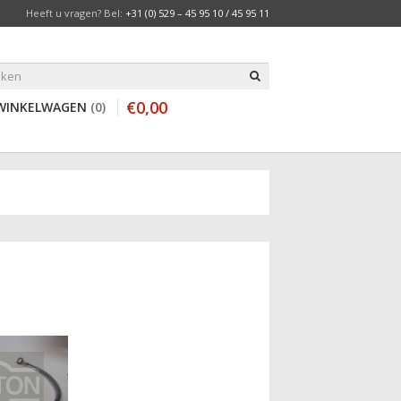
Heeft u vragen? Bel:
+31 (0) 529 – 45 95 10 / 45 95 11
€
0
,
00
WINKELWAGEN
0