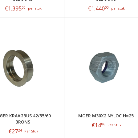
€
1.395
€
1.440
00
00
per stuk
per stuk
GER KRAAGBUS 42/55/60
MOER M30X2 NYLOC H=25
BRONS
€
14
86
Per Stuk
€
27
24
Per Stuk