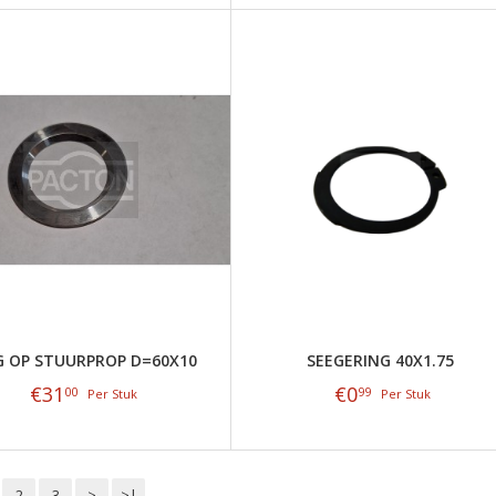
G OP STUURPROP D=60X10
SEEGERING 40X1.75
€
31
€
0
00
99
Per Stuk
Per Stuk
2
3
>
>|