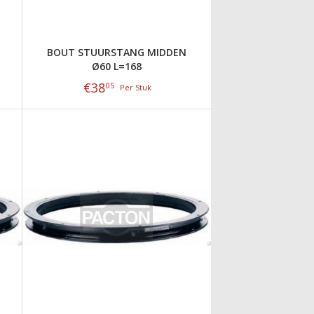
BOUT STUURSTANG MIDDEN
Ø60 L=168
€
38
05
Per Stuk