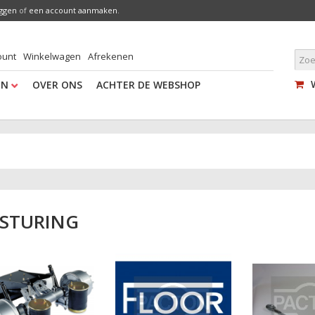
oggen
of
een account aanmaken
.
ount
Winkelwagen
Afrekenen
EN
OVER ONS
ACHTER DE WEBSHOP
ESTURING