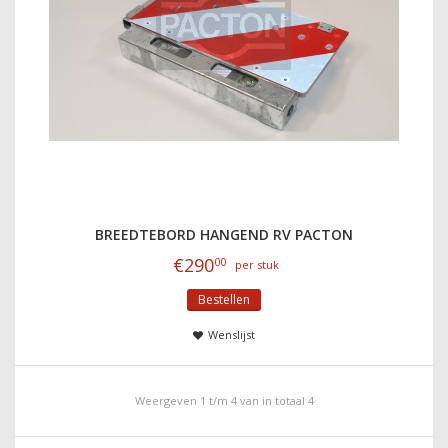
BREEDTEBORD HANGEND RV PACTON
€
290
00
per stuk
Bestellen
Wenslijst
Weergeven 1 t/m 4 van in totaal 4