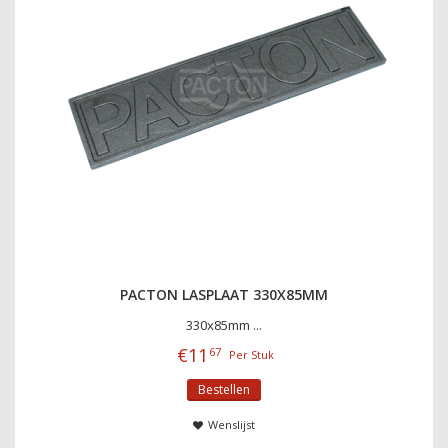
PACTON LASPLAAT 330X85MM
330x85mm ...
€
11
67
Per Stuk
Bestellen
Wenslijst