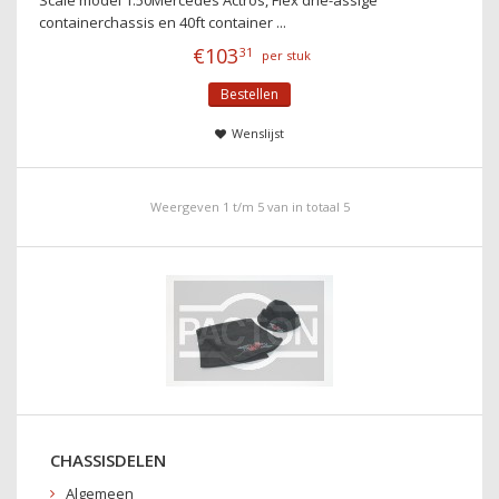
Scale model 1:50Mercedes Actros, Flex drie-assige
containerchassis en 40ft container ...
€
103
31
per stuk
Bestellen
Wenslijst
Weergeven 1 t/m 5 van in totaal 5
CHASSISDELEN
Algemeen