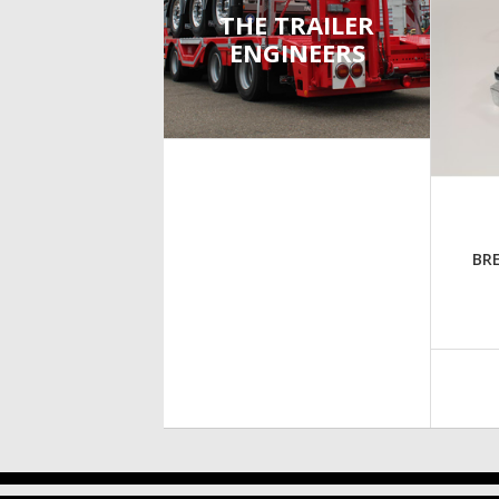
THE TRAILER
ENGINEERS
BR