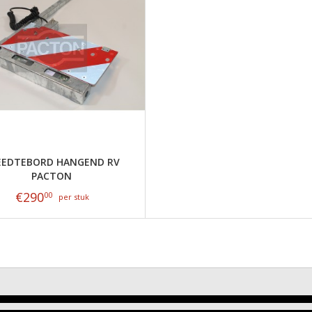
EEDTEBORD HANGEND RV
PACTON
€
290
00
per stuk