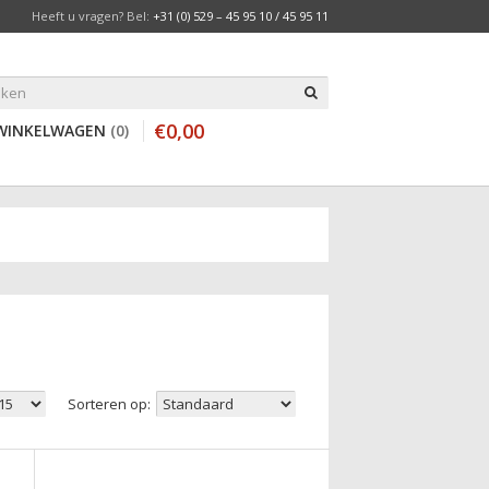
Heeft u vragen? Bel:
+31 (0) 529 – 45 95 10 / 45 95 11
€
0
,
00
WINKELWAGEN
0
Sorteren op: