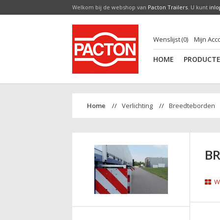
Welkom bij de webshop van
Pacton Trailers
. U kunt
inl
Wenslijst
0
Mijn Acc
HOME
PRODUCT
Verlichting
Breedteborden
B
We