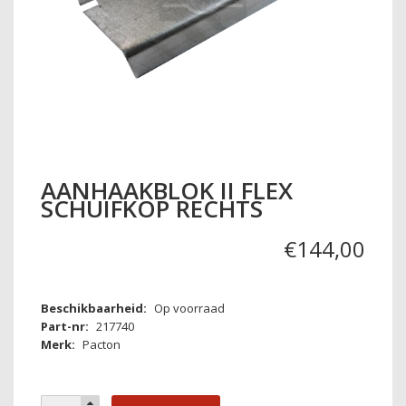
AANHAAKBLOK II FLEX
SCHUIFKOP RECHTS
€
144
,
00
Beschikbaarheid:
Op voorraad
Part-nr:
217740
Merk:
Pacton