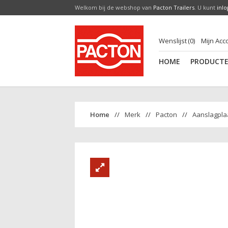
Welkom bij de webshop van
Pacton Trailers
. U kunt
inl
Wenslijst
0
Mijn Acc
HOME
PRODUCT
Merk
Pacton
Aanslagplaat