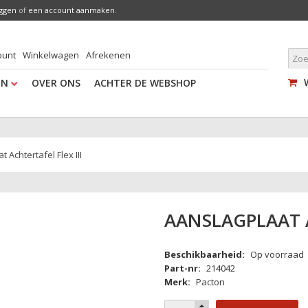
oggen
of
een account aanmaken
.
ount
Winkelwagen
Afrekenen
EN
OVER ONS
ACHTER DE WEBSHOP
 Achtertafel Flex III
AANSLAGPLAAT A
Beschikbaarheid:
Op voorraad
Part-nr:
214042
Merk:
Pacton