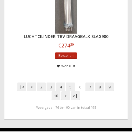
LUCHTCILINDER TBV DRAAGBALK SLAG900
€
274
30
Bestellen
Wenslijst
|<
<
2
3
4
5
6
7
8
9
10
>
>|
Weergeven 76 t/m 90 van in totaal 195