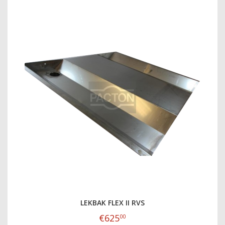
LEKBAK FLEX II RVS
€
625
00