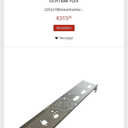
LICHTBAK FLEX
2252x185meerkamer...
€
315
00
Bestellen
Wenslijst